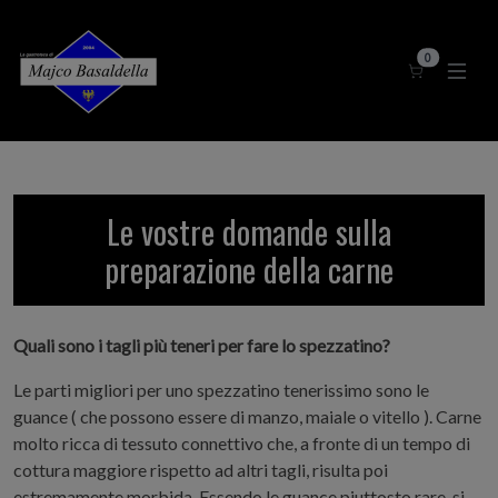
Quantità nel
0
Le vostre domande sulla
preparazione della carne
Quali sono i tagli più teneri per fare lo spezzatino?
Le parti migliori per uno spezzatino tenerissimo sono le
guance ( che possono essere di manzo, maiale o vitello ). Carne
molto ricca di tessuto connettivo che, a fronte di un tempo di
cottura maggiore rispetto ad altri tagli, risulta poi
estremamente morbida. Essendo le guance piuttosto rare, si