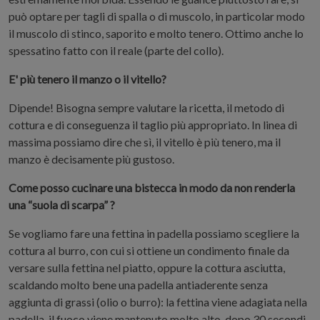
può optare per tagli di spalla o di muscolo, in particolar modo
il muscolo di stinco, saporito e molto tenero. Ottimo anche lo
spessatino fatto con il reale (parte del collo).
E' più tenero il manzo o il vitello?
Dipende! Bisogna sempre valutare la ricetta, il metodo di
cottura e di conseguenza il taglio più appropriato. In linea di
massima possiamo dire che sì, il vitello è più tenero, ma il
manzo è decisamente più gustoso.
Come posso cucinare una bistecca in modo da non renderla
una “suola di scarpa” ?
Se vogliamo fare una fettina in padella possiamo scegliere la
cottura al burro, con cui si ottiene un condimento finale da
versare sulla fettina nel piatto, oppure la cottura asciutta,
scaldando molto bene una padella antiaderente senza
aggiunta di grassi (olio o burro): la fettina viene adagiata nella
padella, il fuoco viene mantenuto molto alto, dopo 30 secondi